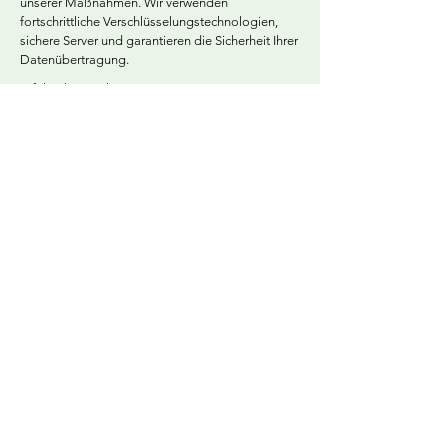
unserer Maßnahmen. Wir verwenden
fortschrittliche Verschlüsselungstechnologien,
sichere Server und garantieren die Sicherheit Ihrer
Datenübertragung.
Erfahre
hier
mehr.
Wir geben Ihnen
mehr Raum
Hermannstraße 223
12049 Berlin (Neukölln)
info@renovareausbau.com
+49 170 1444014
Cookies
Datenschutz
Impressum