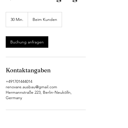
30 Min.
3
Beim Kunden
0
M
i
n
Buchung anfragen
.
Kontaktangaben
+491701444014
renovare.ausbau@gmail.com
Hermannstraße 223, Berlin-Neukölln,
Germany